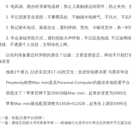
5. 电风扇、跑步机等家电器材，禁止儿童触摸运转部件，防止夹伤、
1. 牢记居家安全底线：不攀爬高处、不触碰水电燃气、不玩火、不乱
2. 熟记家长电话、家庭住址，遇到摔倒、烫伤、卡喉等意外，第一时
3. 学会基础求助方式，遇到危险大声呼救，牢记应急电线. 不沉迷网
链接、不透露个人信息，文明绿色上网。
以色列准备重启对伊朗的袭击？以媒：主要是摆姿态，再动手只能打伊
独承受
挽救2个赛点 22岁吴宜泽17-16胜艾伦：首进世锦赛决赛 与墨菲争冠
Perplexity称赞Mac mini是其Personal Computer的最佳本地部署平台
彻底没了！苹果官网下架256GB版Mac mini，起售价变更为5999元
苹果Mac mini最低配置调整为16GB+512GB，起售价上调至5999元
上一篇：
彩盈{注册平台}招商！
下一篇：
赓续五四薪火书写青春华章——邮储银行太原市分行举办五四青年节主题活动