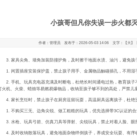
小孩哥但凡你失误一步火都
作者：管理员 发布于：2026-05-03 14:06 文字：【
大
】
3. 家具尖角、墙角加装防撞护角，及时擦干地面水渍、油污，避免孩
1. 闲置插座安装保护盖，禁止孩子用手、金属物品触碰插孔，不用湿
2. 手机、玩具充电器充满及时断电，杜绝长时间通电过热，教育孩子
打火机、火柴、蜡烛等易燃易爆物品，收纳至孩子够不到的高处，严禁儿
4. 家长烹饪时，禁止孩子在厨房逗留玩耍，高温厨具远离孩子，杜绝
1. 不购买三无、边角尖锐、做工粗糙的玩具，优先选择带3C认证的合
3. 水枪、玩具弓箭、仿真刀具等弹射、尖锐玩具，禁止对着人脸、眼
4. 及时收纳散落玩具，避免地面杂物绊倒孩子，养成安全玩耍、有序