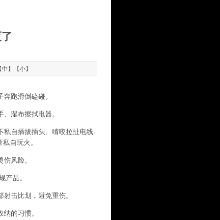
灭了
【
中
】【
小
】
子奔跑滑倒磕碰。
手、湿布擦拭电器。
不私自插拔插头、啃咬拉扯电线.
童私自玩火。
烫伤风险。
规产品。
部射击比划，避免重伤。
收纳的习惯。