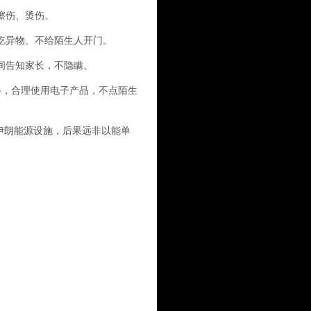
擦伤、烫伤。
吃异物、不给陌生人开门。
间告知家长，不隐瞒。
络，合理使用电子产品，不点陌生
朗能源设施，后果远非以能单